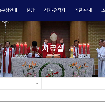
교구청안내
본당
성지·유적지
기관·단체
자료실