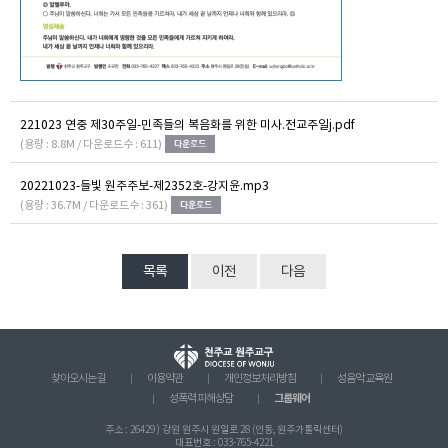
221023 연중 제30주일-민족들의 복음화를 위한 미사.전교주일j.pdf
(용량 : 8.8M / 다운로드수 : 611)
20221023-들빛 원주주보-제2352호-강지윤.mp3
(용량 : 36.7M / 다운로드수 : 361)
목록
이전
다음
찾아오시는 길
이용약관
개인정보처리방침
성음악 교육원
그룹웨어
성폭력 피해상담
주소 : 26429 ) 강원 원주시 원일로 28 (인동, 원주가톨릭센터)
대표번호 : 033-765-4221