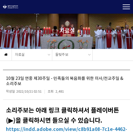
자료실
자료실
들빛주보
10월 23일 연중 제30주일 - 민족들의 복음화를 위한 미사/전교주일 &
소리주보
작성일
2022/10/21 02:51
조회
2,481
소리주보는 아래 링크 클릭하셔서 플레이버튼
(▶)을 클릭하시면 들으실 수 있습니다.
https://indd.adobe.com/view/c8b91a08-7c1e-4462-