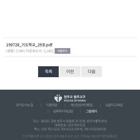
190728_기도학교_29호.pdf
(용량 : 2.3M / 다운로드수 : 1,181)
목록
이전
다음
찾아오시는 길
이용약관
개인정보처리방침
성음악 교육원
그룹웨어
성폭력 피해상담
주소 : 26429 ) 강원 원주시 원일로 28 (인동, 원주가톨릭센터)
대표번호 : 033-765-4221
팩스 : 033-765-4223, 764-4223(사무처), 766-1932(관리국)
COPYRIGHT(C) 2019 천주교원주교구. CO.LTD ALL RIGHT RESERVED.