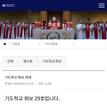
자료실
자료실
기타자료실
전체
행사표
기도학교 회보
기도학교 회보 29호
작성일
2020/03/31 16:10
조회
3,185
기도학교 회보 29호입니다.