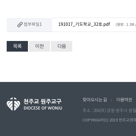
첨부파일1
191017_기도학교_32호.pdf
(용량 : 1.3M
목록
이전
다음
찾아오시는 길
이용약관
주소 : 26429 ) 강원 원주시 
COPYRIGHT(C) 2019 천주교원주교