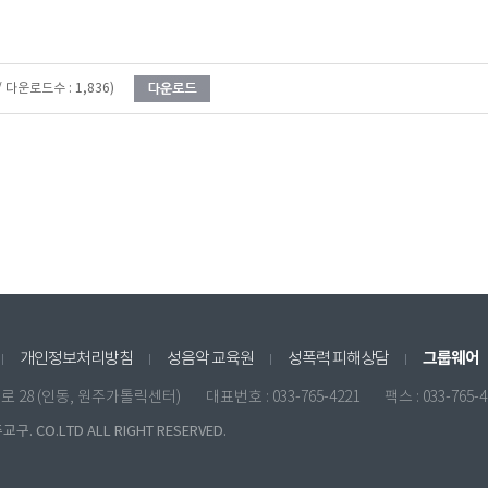
 / 다운로드수 : 1,836)
그룹웨어
개인정보처리방침
성음악 교육원
성폭력 피해상담
원일로 28 (인동, 원주가톨릭센터)
대표번호 : 033-765-4221
팩스 : 033-765-
구. CO.LTD ALL RIGHT RESERVED.