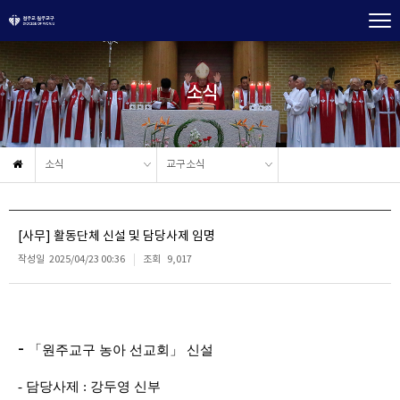
소식
소식
교구소식
[사무] 활동단체 신설 및 담당사제 임명
작성일
2025/04/23 00:36
조회
9,017
-
「
원주교구 농아 선교회
」 신설
- 담당사제 : 강두영 신부