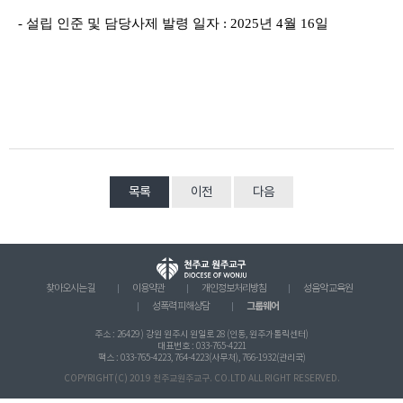
-
설립 인준 및 담당사제 발령 일자
: 2025
년
4
월
16
일
목록
이전
다음
찾아오시는 길
이용약관
개인정보처리방침
성음악 교육원
그룹웨어
성폭력 피해상담
주소 : 26429 ) 강원 원주시 원일로 28 (인동, 원주가톨릭센터)
대표번호 : 033-765-4221
팩스 : 033-765-4223, 764-4223(사무처), 766-1932(관리국)
COPYRIGHT(C) 2019 천주교원주교구. CO.LTD ALL RIGHT RESERVED.