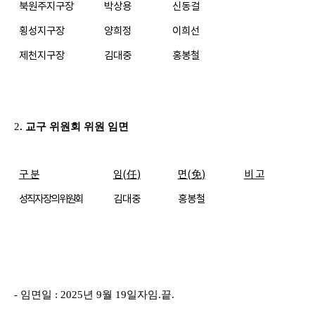
북원주지구장
박상용
신동걸
횡성지구장
양희정
이희선
제천지구장
김대중
홍봉철
2
.
교구 위원회 위원 임면
구 분
임
(
任
)
면
(
免
)
비 고
성직자 장의 위원회
김대중
홍봉철
-
임면일
: 2025
년
9
월
19
일자임
.
끝
.