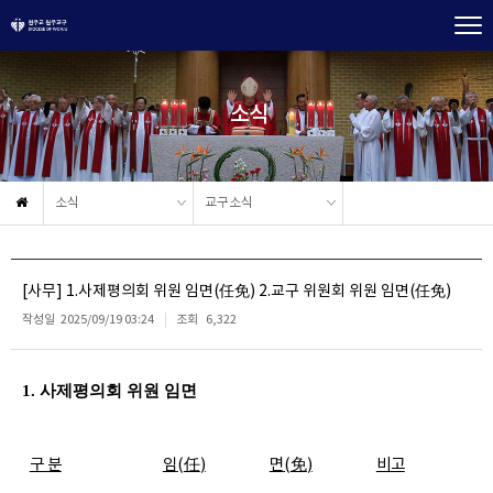
소식
소식
교구소식
[사무] 1.사제평의회 위원 임면(任免) 2.교구 위원회 위원 임면(任免)
작성일
2025/09/19 03:24
조회
6,322
1.
사제평의회 위원 임면
구 분
임
(
任
)
면
(
免
)
비고