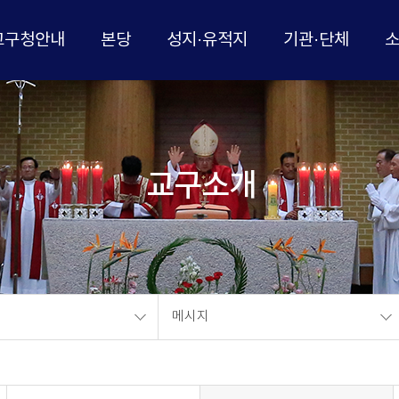
교구청안내
본당
성지·유적지
기관·단체
교구소개
메시지