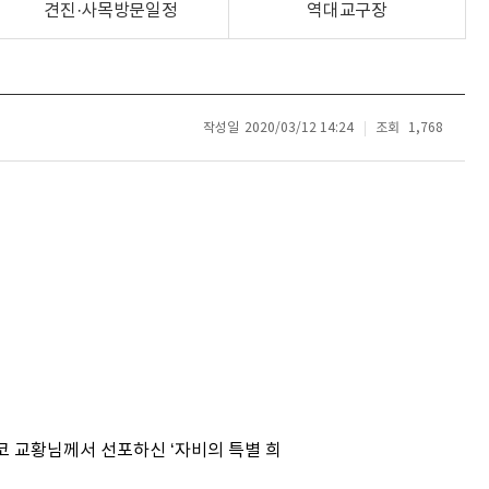
견진·사목방문일정
역대교구장
작성일
2020/03/12 14:24
조회
1,768
코 교황님께서 선포하신 ‘자비의 특별 희