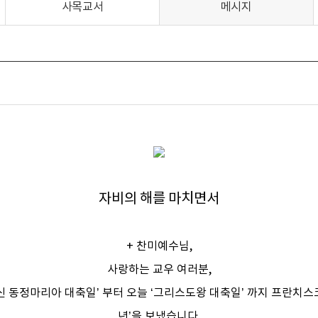
사목교서
메시지
자비의 해를 마치면서
+ 찬미예수님,
사랑하는 교우 여러분,
되신 동정마리아 대축일’ 부터 오늘 ‘그리스도왕 대축일’ 까지 프란치스
년’을 보냈습니다.