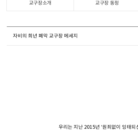
교구장소개
교구장 동정
자비의 희년 폐막 교구장 메세지
우리는 지난 2015년 ‘원죄없이 잉태