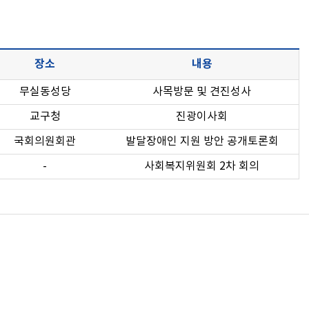
장소
내용
무실동성당
사목방문 및 견진성사
교구청
진광이사회
국회의원회관
발달장애인 지원 방안 공개토론회
-
사회복지위원회 2차 회의