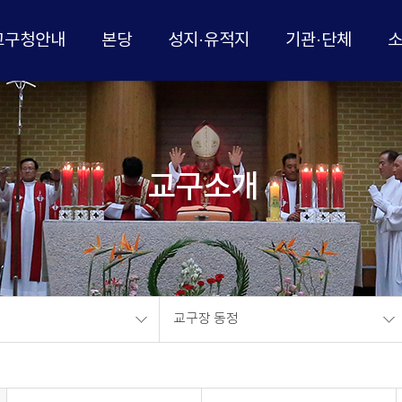
교구청안내
본당
성지·유적지
기관·단체
교구소개
교구장 동정