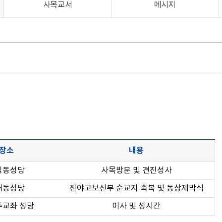
사목교서
메시지
장소
내용
직동성당
사목방문 및 견진성사
내동성당
진야고보신부 순교지 축복 및 동상제막식
주교좌 성당
미사 및 성시간