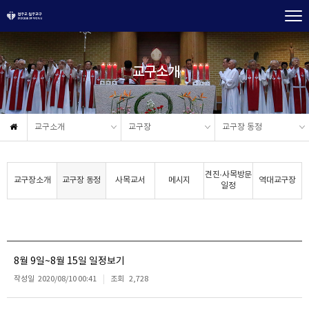
교구소개
교구소개
교구장
교구장 동정
견진·사목방문
교구장소개
교구장 동정
사목교서
메시지
역대교구장
일정
8월 9일~8월 15일 일정보기
작성일
2020/08/10 00:41
조회
2,728