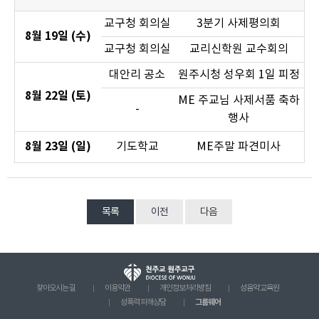
교구청 회의실
3분기 사제평의회
8월 19일 (수)
교구청 회의실
교리신학원 교수회의
대안리 공소
원주시청 성우회 1일 피정
8월 22일 (토)
ME 주교님 사제서품 축하
-
행사
8월 23일 (일)
기도학교
ME주말 파견미사
목록
이전
다음
찾아오시는 길
이용약관
개인정보처리방침
성음악 교육원
그룹웨어
성폭력 피해상담