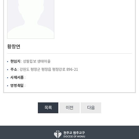
황창연
현임지
: 성필립보 생태마을
주소
: 강원도 평창군 평창읍 평창강로 896-21
사제서품
:
영명축일
:
목록
이전
다음