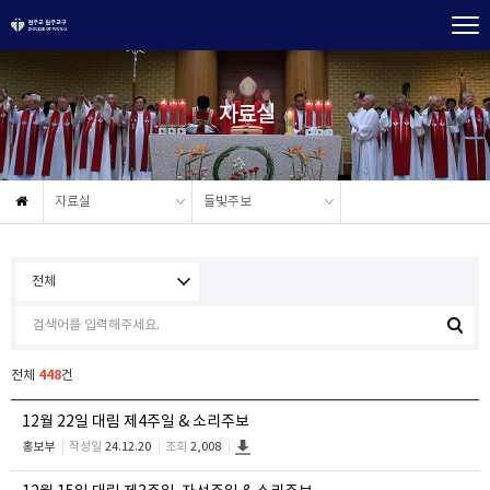
자료실
자료실
들빛주보
448
전체
건
12월 22일 대림 제4주일 & 소리주보
홍보부
작성일
24.12.20
조회
2,008