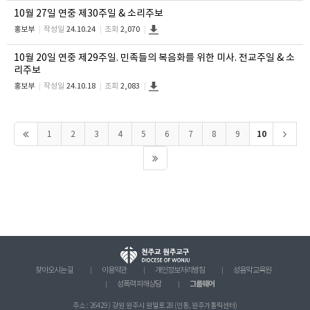
10월 27일 연중 제30주일 & 소리주보
홍보부
작성일
24.10.24
조회
2,070
10월 20일 연중 제29주일. 민족들의 복음화를 위한 미사. 전교주일 & 소
리주보
홍보부
작성일
24.10.18
조회
2,083
10
1
2
3
4
5
6
7
8
9
찾아오시는 길
이용약관
개인정보처리방침
성음악 교육원
그룹웨어
성폭력 피해상담
주소 : 26429 ) 강원 원주시 원일로 28 (인동, 원주가톨릭센터)