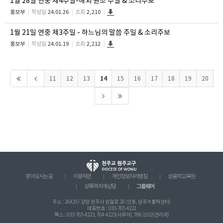
1월 28일 연중 제4주일-해외 원조 주일 & 소리주보
홍보부
작성일
24.01.26
조회
2,210
1월 21일 연중 제3주일 - 하느님의 말씀 주일 & 소리주보
홍보부
작성일
24.01.19
조회
2,212
14
11
12
13
15
16
17
18
19
20
찾아오시는 길
이용약관
개인정보처리방침
성음악 교육원
그룹웨어
성폭력 피해상담
주소 : 26429 ) 강원 원주시 원일로 28 (인동, 원주가톨릭센터)
대표번호 : 033-765-4221
팩스 : 033-765-4223, 764-4223(사무처), 766-1932(관리국)