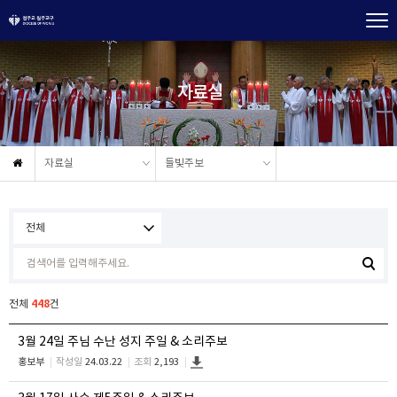
자료실
자료실
들빛주보
448
전체
건
3월 24일 주님 수난 성지 주일 & 소리주보
홍보부
작성일
24.03.22
조회
2,193