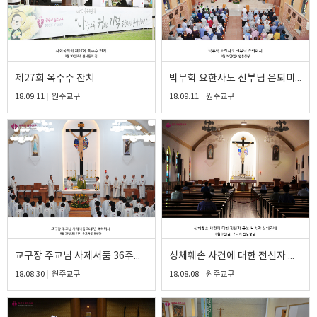
제27회 옥수수 잔치
박무학 요한사도 신부님 은퇴미사
18.09.11
원주교구
18.09.11
원주교구
교구장 주교님 사제서품 36주년 축하미사
성체훼손 사건에 대한 전신자 공동 보속과 성체조배
18.08.30
원주교구
18.08.08
원주교구