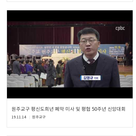
원주교구 평신도희년 폐막 미사 및 평협 50주년 신앙대회
19.11.14
원주교구