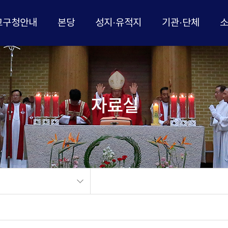
교구청안내
본당
성지·유적지
기관·단체
자료실