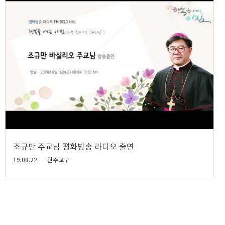
조규만 주교님 평화방송 라디오 출연
19.08.22
원주교구