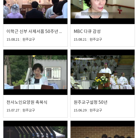
이학근 신부 사제서품 50주년 금경축
MBC 다큐 감성
15.08.21
원주교구
15.08.21
원주교구
천사노인요양원 축복식
원주교구설정 50년
15.07.27
원주교구
15.06.29
원주교구