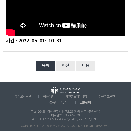
기간 : 2022. 05. 01~ 10. 31
목록
이전
다음
찾아오시는 길
이용약관
개인정보처리방침
성음악 교육원
그룹웨어
성폭력 피해상담
주소 : 26429 ) 강원 원주시 원일로 28 (인동, 원주가톨릭센터)
대표번호 : 033-765-4221
팩스 : 033-765-4223, 764-4223(사무처), 766-1932(관리국)
COPYRIGHT(C) 2019 천주교원주교구. CO.LTD ALL RIGHT RESERVED.