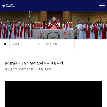
자료실
자료실
영상자료실
[나눔릴레이] 성모님께 한끼 식사 대접하기
작성일
2022/06/03 00:47
조회
1,892