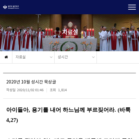
자료실
자료실
성시간
2020년 10월 성시간 묵상글
작성일
2020/11/02 01:46
조회
1,814
아이들아
,
용기를 내어 하느님께 부르짖어라
. (
바룩
4,27)