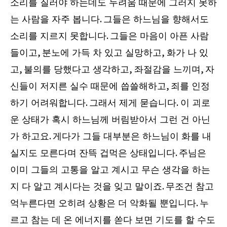
소리를 질러야 하는데도 두려움 때문에 그러지 못하
는 사람을 자주 봅니다
.
그들은 하느님을 향해서도
소리를 지르지 못합니다
.
그들은 마음이 아픈 사람
들이고
,
분노에 가득 차 있고 실망하고
,
화가 나 있
고
,
불의를 당했다고 생각하고
,
좌절감을 느끼며
,
자
신들이 저지른 실수 때문에 씁쓸해하고
,
죄를 인정
하기 어려워합니다
.
그래서 제게 묻습니다
.
이 괴로
운 상태가 혹시 하느님께 버림받아서 그런 건 아닌
가 하고요
.
게다가 그들 대부분은 하느님이 화를 내
실지도 모른다며 잔뜩 겁먹은 상태입니다
.
주님은
이미 그들의 고통을 알고 계시고 무슨 생각을 하는
지 다 알고 계시다는 것을 잊고 말이죠
.
무조건 참고
억누른다면 오히려 상황은 더 악화될 뿐입니다
.
누
르고 참는 데 온 에너지를 쏟다 보면 기도를 할 수도