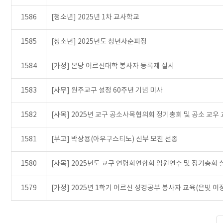
1586
[청소년] 2025년 1차 교사학교
1585
[청소년] 2025년도 청년사순피정
1584
[가정] 본당 어르신대학 봉사자 등록제 실시
1583
[사무] 원주교구 설정 60주년 기념 미사
1582
[사목] 2025년 교구 공소사목협의회 정기총회 및 공소 교우
1581
[부고] 박상용(아우구스티노) 신부 모친 선종
1580
[사목] 2025년도 교구 연령회연합회 임원연수 및 정기총회 
1579
[가정] 2025년 1학기 어르신 성경공부 봉사자 교육(은빛 여