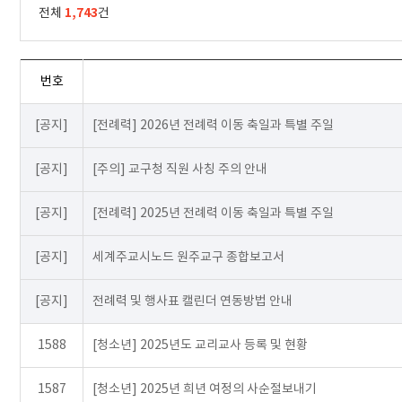
1,743
전체
건
번호
[공지]
[전례력] 2026년 전례력 이동 축일과 특별 주일
[공지]
[주의] 교구청 직원 사칭 주의 안내
[공지]
[전례력] 2025년 전례력 이동 축일과 특별 주일
[공지]
세계주교시노드 원주교구 종합보고서
[공지]
전례력 및 행사표 캘린더 연동방법 안내
1588
[청소년] 2025년도 교리교사 등록 및 현황
1587
[청소년] 2025년 희년 여정의 사순절보내기