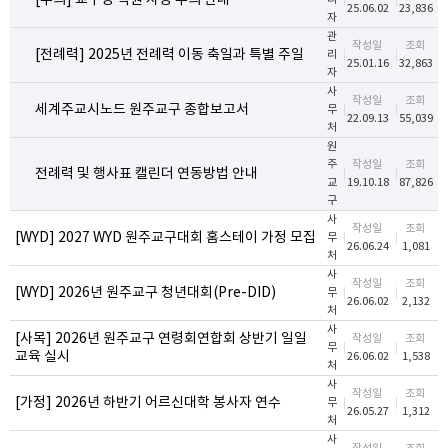
[주의] 교구청 직원 사칭 주의 안내
25.06.02
23,836
자
관
작성일
조회
[전례력] 2025년 전례력 이동 축일과 특별 주일
리
25.01.16
32,863
자
사
작성일
조회
세계주교시노드 원주교구 종합보고서
무
22.09.13
55,039
처
원
주
작성일
조회
전례력 및 행사표 캘린더 연동방법 안내
교
19.10.18
87,826
구
사
작성일
조회
[WYD] 2027 WYD 원주교구대회 홈스테이 가정 모집
무
26.06.24
1,081
처
사
작성일
조회
[WYD] 2026년 원주교구 청년대회(Pre-DID)
무
26.06.02
2,132
처
사
[사목] 2026년 원주교구 연령회연합회 상반기 일일
작성일
조회
무
교육 실시
26.06.02
1,538
처
사
작성일
조회
[가정] 2026년 하반기 어르신대학 봉사자 연수
무
26.05.27
1,312
처
사