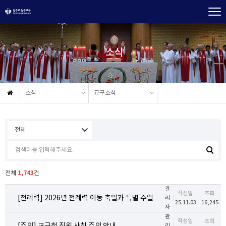
소식
소식
교구소식
1,743
전체
건
관
작성일
조회
[전례력] 2026년 전례력 이동 축일과 특별 주일
리
25.11.03
16,245
자
관
작성일
조회
리