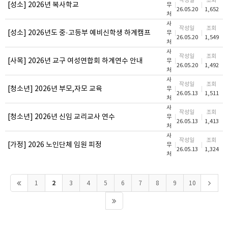
작성일
조회
[성소] 2026년 복사학교
무
26.05.20
1,652
처
사
작성일
조회
[성소] 2026년도 중·고등부 예비신학생 하계캠프
무
26.05.20
1,549
처
사
작성일
조회
[사목] 2026년 교구 여성연합회 하계연수 안내
무
26.05.20
1,492
처
사
작성일
조회
[청소년] 2026년 부모,자모 교육
무
26.05.13
1,511
처
사
작성일
조회
[청소년] 2026년 신임 교리교사 연수
무
26.05.13
1,413
처
사
작성일
조회
[가정] 2026 노인단체 임원 피정
무
26.05.13
1,324
처
2
1
3
4
5
6
7
8
9
10