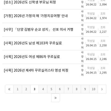
작성일
조회
[성소] 2026년도 신학생 부모님 피정
무
26.04.22
2,094
처
사
작성일
조회
[가정] 2026년 가정의 해 ‘가정치유여행’ 안내
무
26.04.22
1,974
처
사
작성일
조회
[사무] 「단양 김범우 순교 성지」 선포 미사 거행
무
26.04.22
2,217
처
사
작성일
조회
[사목] 2026년도 남성 제103차 꾸르실료
무
26.04.15
2,250
처
사
작성일
조회
[사목] 2026년도 여성 제86차 꾸르실료
무
26.04.15
2,246
처
사
작성일
조회
[사목] 2026년 제4차 꾸르실리스타 영성 피정
무
26.04.15
2,295
처
3
1
2
4
5
6
7
8
9
10