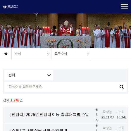
소식
소식
교구소식
1,743
전체
건
관
작성일
조회
[전례력] 2026년 전례력 이동 축일과 특별 주일
리
25.11.03
16,242
자
관
작성일
조회
리