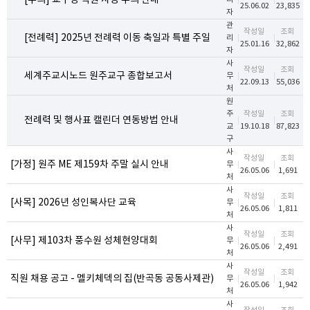
[주의] 교구청 직원 사칭 주의 안내
25.06.02
23,835
자
관
작성일
조회
[전례력] 2025년 전례력 이동 축일과 특별 주일
리
25.01.16
32,862
자
사
작성일
조회
세계주교시노드 원주교구 종합보고서
무
22.09.13
55,036
처
원
주
작성일
조회
전례력 및 행사표 캘린더 연동방법 안내
교
19.10.18
87,823
구
사
작성일
조회
[가정] 원주 ME 제159차 주말 실시 안내
무
26.05.06
1,691
처
사
작성일
조회
[사목] 2026년 성인복사단 교육
무
26.05.06
1,811
처
사
작성일
조회
[사무] 제103차 풍수원 성체현양대회
무
26.05.06
2,491
처
사
작성일
조회
직원 채용 공고 - 멜키체덱의 집(반곡동 공동사제관)
무
26.05.06
1,942
처
사