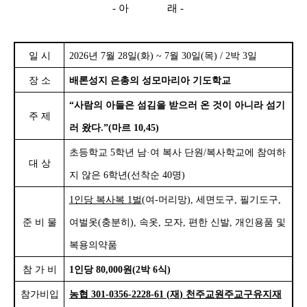
-
아 래
-
일 시
2026
년
7
월
28
일
(
화
) ~ 7
월
30
일
(
목
) / 2
박
3
일
장 소
배론성지 은총의 성모마리아 기도학교
“
사람의 아들은 섬김을 받으러 온 것이 아니라 섬기
주 제
러 왔다
.”(
마르
10,45)
초등학교
5
학년 남
·
여 복사 단원
/
복사학교에 참여하
대 상
지 않은
6
학년
(
선착순
40
명
)
1
인당 복사복
1
벌
(
여
-
머리망
),
세면도구
,
필기도구
,
준 비 물
여벌옷
(
충분히
),
속옷
,
모자
,
편한 신발
,
개인용품 및
복용의약품
참 가 비
1
인당
80,000
원
(2
박
6
식
)
참가비입
농협
301-0356-2228-61 (
재
)
천주교원주교구유지재