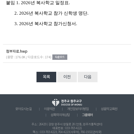
붙임
1. 2026
년 복사학교 일정표
.
2. 2026
년 복사학교 참가 신학생 명단
.
3. 2026
년 복사학교 참가신청서
.
첨부자료.hwp
(용량 : 176.0K / 다운로드수 : 174)
목록
이전
다음
찾아오시는 길
이용약관
개인정보처리방침
성음악 교육원
그룹웨어
성폭력 피해상담
주소 : 26429 ) 강원 원주시 원일로 28 (인동, 원주가톨릭센터)
대표번호 : 033-765-4221
팩스 : 033-765-4223, 764-4223(사무처), 766-1932(관리국)