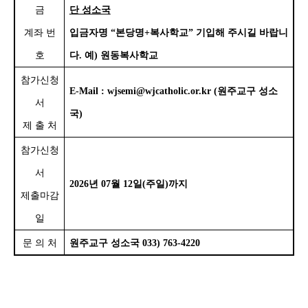
금
단 성소국
계좌 번
입금자명
“
본당명
+
복사학교
”
기입해 주시길 바랍니
호
다
.
예
)
원동복사학교
참가신청
E-Mail : wjsemi@wjcatholic.or.kr (
원주교구 성소
서
국
)
제 출 처
참가신청
서
2026
년
07
월
12
일
(
주일
)
까지
제출마감
일
문 의 처
원주교구 성소국
033) 763-4220