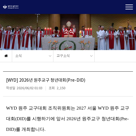
소식
소식
교구소식
[WYD] 2026년 원주교구 청년대회(Pre-DID)
작성일
2026/06/02 01:03
조회
2,150
WYD
원주 교구대회 조직위원회는
2027
서울
WYD
원주 교구
대회
(DID)
를 시행하기에 앞서
2026
년 원주교구 청년대회
(Pre-
DID)
를 개최합니다.