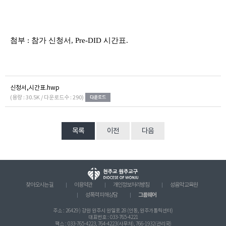
첨부
:
참가 신청서
, Pre-DID
시간표
.
신청서,시간표.hwp
(용량 : 30.5K / 다운로드수 : 290)
목록
이전
다음
찾아오시는 길
이용약관
개인정보처리방침
성음악 교육원
그룹웨어
성폭력 피해상담
주소 : 26429 ) 강원 원주시 원일로 28 (인동, 원주가톨릭센터)
대표번호 : 033-765-4221
팩스 : 033-765-4223, 764-4223(사무처), 766-1932(관리국)