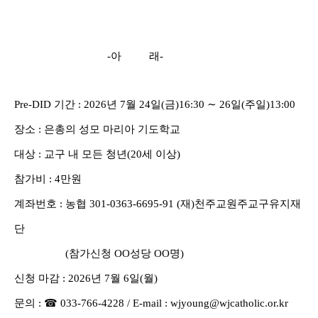
-
아 래
-
Pre-DID
기간
: 2026
년
7
월
24
일
(
금
)16:30
∼
26
일
(
주일
)13:00
장소
:
은총의 성모 마리아 기도학교
대상
:
교구 내 모든 청년(20세 이상)
참가비
: 4
만원
계좌번호
:
농협
301-0363-6695-91 (
재
)
천주교원주교구유지재
단
(
참가신청
OO
성당
OO
명
)
신청 마감
: 2026
년
7
월
6
일
(
월
)
문의
:
☎
033-766-4228 / E-mail : wjyoung@wjcatholic.or.kr