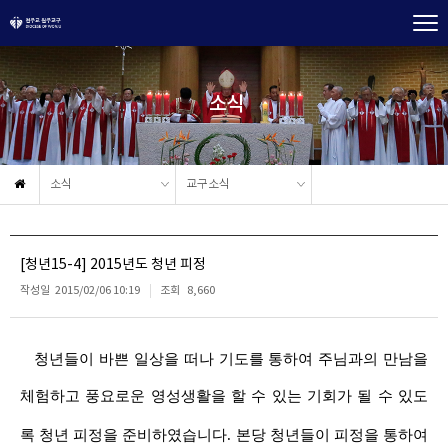
소식
소식
교구소식
[청년15-4] 2015년도 청년 피정
작성일
2015/02/06 10:19
조회
8,660
청년들이 바쁜 일상을 떠나 기도를 통하여 주님과의 만남을
체험하고 풍요로운 영성생활을 할 수 있는 기회가 될 수 있도
록 청년 피정을 준비하였습니다
.
본당 청년들이 피정을 통하여