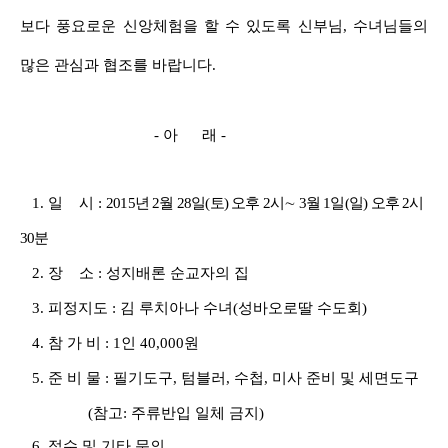
보다 풍요로운 신앙체험을 할 수 있도록 신부님
,
수녀님들의
많은 관심과 협조를 바랍니다
.
-
아 래
-
1.
일 시
:
2015
년
2
월
28
일
(
토
)
오후
2
시
∼
3
월
1
일
(
일
)
오후
2
시
30
분
2.
장 소
:
성지배론 순교자의 집
3.
피정지도
:
김 루치아나 수녀
(
성바오로딸 수도회
)
4.
참 가 비
: 1
인
40,000
원
5.
준 비 물
:
필기도구
,
텀블러
,
수첩
,
미사 준비 및 세면도구
(
참고
:
주류반입 일체 금지
)
6.
접수 및 기타 문의