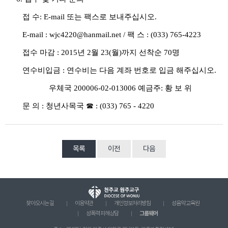
접 수
: E-mail
또는 팩스로 보내주십시오
.
E-mail : wjc4220@hanmail.net /
팩
스
: (033) 765-4223
접수 마감
:
2015
년
2
월
23(
월
)
까지 선착순
70
명
연수비입금
:
연수비는 다음 계좌 번호로 입금 해주십시오
.
우체국
200006-02-013006
예금주
:
황 보 위
문 의
:
청년사목국
☎
: (033) 765 - 4220
목록
이전
다음
찾아오시는 길
이용약관
개인정보처리방침
성음악 교육원
그룹웨어
성폭력 피해상담