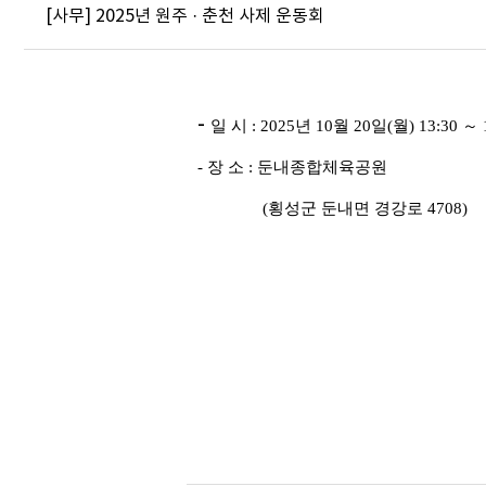
[사무] 2025년 원주 · 춘천 사제 운동회
-
일 시
: 2025
년
10
월
20
일
(
월
) 13:30
～
-
장 소
:
둔내종합체육공원
(
횡성군 둔내면 경강로
4708)