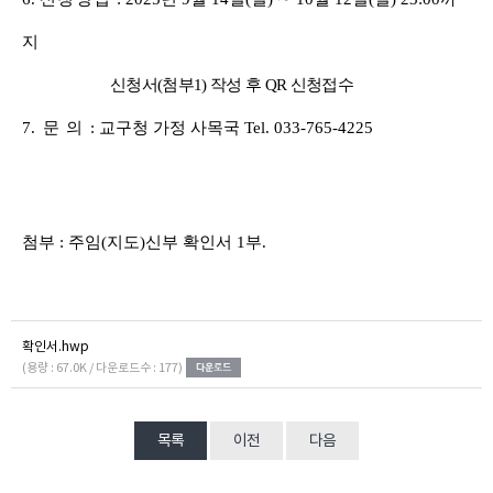
지
신청서
(
첨부
1)
작성 후
QR
신청접수
7
.
문 의
:
교구청 가정 사목국
Tel. 033-765-4225
첨부
:
주임
(
지도
)
신부 확인서
1
부
.
확인서.hwp
(용량 : 67.0K / 다운로드수 : 177)
목록
이전
다음