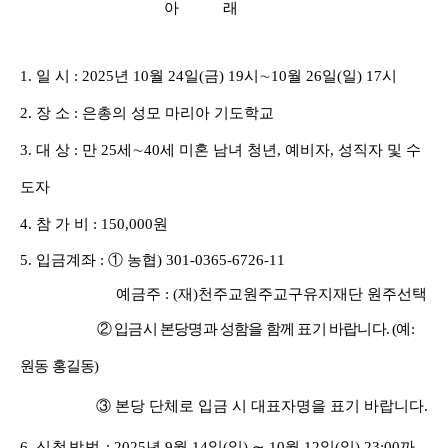
아 래
1.
일 시
: 2025
년
10
월
24
일
(
금
) 19
시
∼
10
월
26
일
(
일
) 17
시
2.
장 소
:
은총의 성모 마리아 기도학교
3.
대 상
:
만
25
세
∼
40
세 미혼 남녀 청년
,
예비자
,
성직자 및 수
도자
4.
참 가 비
: 150,000
원
5.
입금계좌
:
①
농협
) 301-0365-6726-11
예금주
: (
재
)
천주교원주교구유지재단 원주선택
②
입금시 본당명과 성함을 함께 표기 바랍니다
. (
예
:
원동 홍길동
)
③
본당 단체로 입금 시 대표자명을 표기 바랍니다
.
6.
신청방법
: 2025
년
9
월
14
일
(
일
)
∼
10
월
12
일
(
일
) 23:00
까