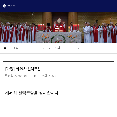
소식
소식
교구소식
[가정] 제49차 선택주말
작성일
2025/09/17 01:43
조회
5,829
제
49
차 선택주말을 실시합니다
.