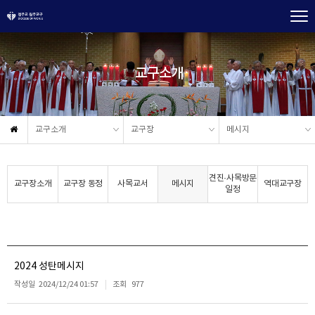
교구소개
교구소개
교구장
메시지
견진·사목방문
교구장소개
교구장 동정
사목교서
메시지
역대교구장
일정
2024 성탄메시지
작성일
2024/12/24 01:57
조회
977