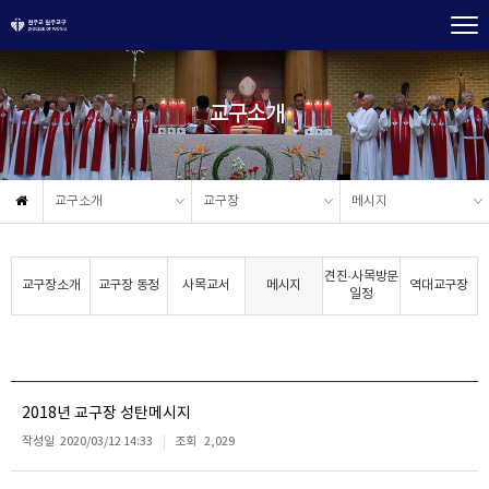
교구소개
교구소개
교구장
메시지
견진·사목방문
교구장소개
교구장 동정
사목교서
메시지
역대교구장
일정
2018년 교구장 성탄메시지
작성일
2020/03/12 14:33
조회
2,029