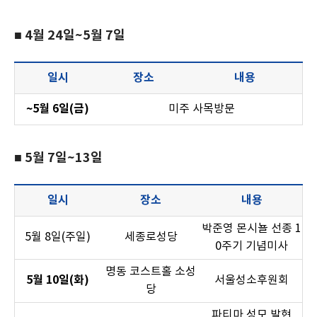
■ 4월 24일~5월 7일
일시
장소
내용
~5월 6일(금)
미주 사목방문
■ 5월 7일~13일
일시
장소
내용
박준영 몬시뇰 선종 1
5월 8일(주일)
세종로성당
0주기 기념미사
명동 코스트홀 소성
5월 10일(화)
서울성소후원회
당
파티마 성모 발현