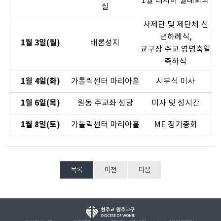
1월 레지아 월례회의
실
사제단 및 제단체 신
년하례식,
1월 3일(월)
배론성지
교구장 주교 영명축일
축하식
1월 4일(화)
가톨릭센터 마리아홀
시무식 미사
1월 6일(목)
원동 주교좌 성당
미사 및 성시간
1월 8일(토)
가톨릭센터 마리아홀
ME 정기총회
목록
이전
다음