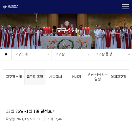
교구소개
교구소개
교구장
교구장 동정
견진·사목방문
교구장소개
교구장 동정
사목교서
메시지
역대교구장
일정
12월 26일~1월 1일 일정보기
작성일
2021/12/27 01:05
조회
2,445