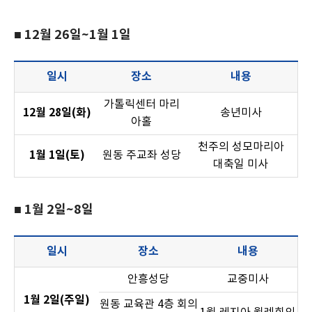
■ 12월 26일~1월 1일
일시
장소
내용
가톨릭센터 마리
12월 28일(화)
송년미사
아홀
천주의 성모마리아
1월 1일(토)
원동 주교좌 성당
대축일 미사
■ 1월 2일~8일
일시
장소
내용
안흥성당
교중미사
1월 2일(주일)
원동 교육관 4층 회의