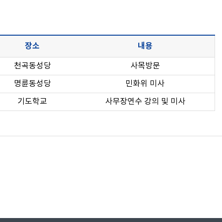
장소
내용
천곡동성당
사목방문
명륜동성당
민화위 미사
기도학교
사무장연수 강의 및 미사