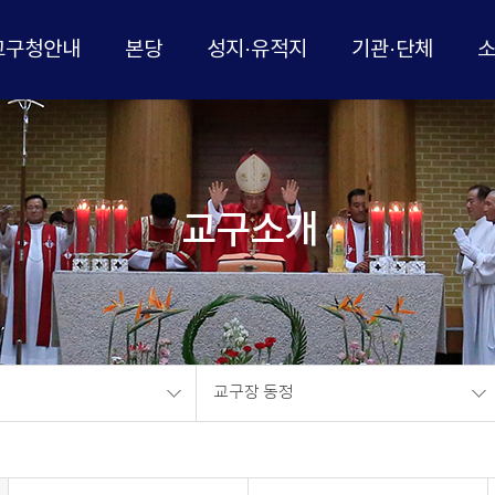
교구청안내
본당
성지·유적지
기관·단체
교구소개
교구장 동정