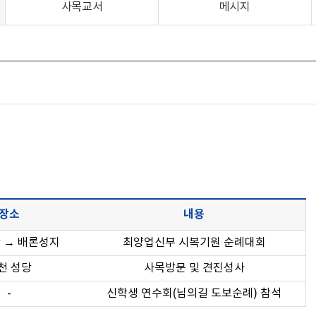
사목교서
메시지
장소
내용
 → 배론성지
최양업신부 시복기원 순례대회
천 성당
사목방문 및 견진성사
-
신학생 연수회(님의길 도보순례) 참석