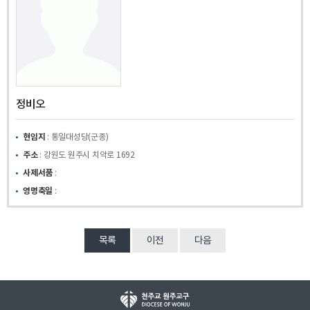
정비오
현임지
: 통일대성당(군종)
주소
: 강원도 원주시 치악로 1692
사제서품
:
영명축일
:
목록
이전
다음