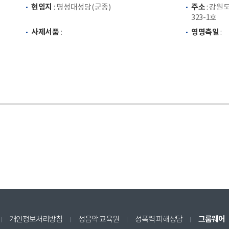
현임지
주소
: 명성대성당(군종)
: 강원
323-1호
사제서품
영명축일
:
:
그룹웨어
개인정보처리방침
성음악 교육원
성폭력 피해상담