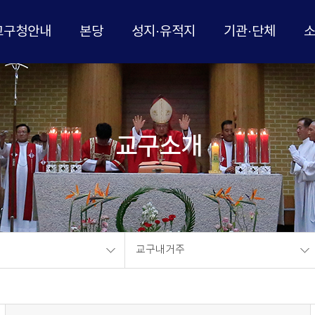
교구청안내
본당
성지·유적지
기관·단체
교구소개
교구내거주